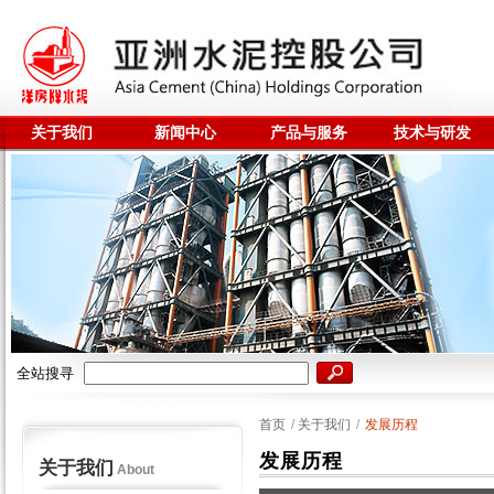
关于我们
新闻中心
产品与服务
技术与研发
全站搜寻
首页
/
关于我们
/
发展历程
发展历程
关于我们
About