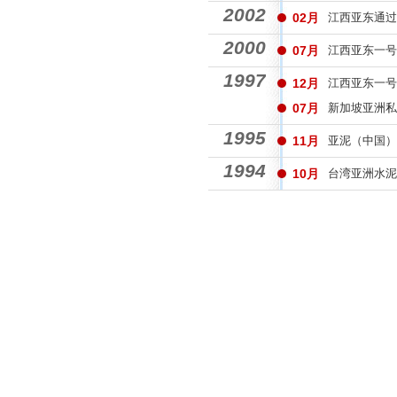
2002
02月
江西亚东通过I
2000
07月
江西亚东一号
1997
12月
江西亚东一号
07月
新加坡亚洲私
1995
11月
亚泥（中国）
1994
10月
台湾亚洲水泥