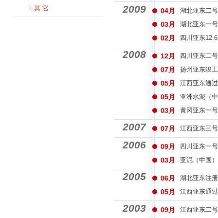
2009
其 它
04月
湖北亚东二号
03月
湖北亚东一号
02月
四川亚东12.
2008
12月
四川亚东二号
07月
扬州亚东竣工
05月
江西亚东通过O
05月
亚洲水泥（中
03月
黄冈亚东一号
2007
07月
江西亚东三号
2006
09月
四川亚东一号
03月
亚泥（中国）
2005
06月
湖北亚东注册
05月
江西亚东通过I
2003
09月
江西亚东二号