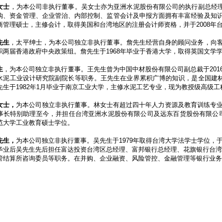
女士
，为本公司非执行董事。吴女士亦为亚洲水泥股份有限公司的执行副总经
购、资金管理、企业管治、内部控制、监管会计及申报方面拥有丰富经验及知
商管理硕士，主修会计，取得美国和台湾地区的注册会计师资格，并于
2008
年
先生
，太平绅士，为本公司独立非执行董事。詹先生经营自身的顾问业务，向
职两届香港政府中央政策组。詹先生于
1968
年毕业于香港大学，取得英国文学
生
，为本公司独立非执行董事。王先生曾为中国中材股份有限公司副总裁于
201
水泥工业设计研究院副院长等职务。王先生在业界累积广博的知识，是全国建
先生于
1982
年
1
月毕业于南京工业大学，主修水泥工艺专业，现为教授级高级工
女士，
为本公司独立非执行董事。林女士有超过四十年人力资源及教育训练专业经
事长特别助理至今，并担任台湾亚洲水泥股份有限公司及远东百货股份有限公司的
范大学工业教育硕士学位。
先生，
为本公司独立非执行董事。吴先生于
1979
年取得台湾大学法学士学位，
毕业后吴先生先后担任富达投资台湾区总经理、富邦银行总经理、花旗银行台湾
管结算所咨询委员等职务。在并购、企业融资、风险管控、金融管理等银行业务