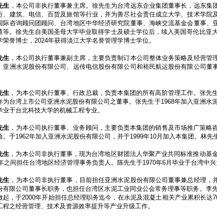
先生
，本公司非执行董事兼主席。徐先生为台湾远东企业集团董事长，远东集
行、建筑、电信、百货及旅馆等行业，并为善尽社会责任成立大学、技术学院
国际咨询顾问团顾问、台湾地区中华经济研究院董事、海峡交流基金会董事、
董等。徐先生自美国圣母大学毕业取得学士及硕士学位后，续入美国哥伦比亚
学荣誉博士，2024年获得淡江大学名誉管理学博士学位。
先生
，本公司执行董事兼副主席，主要负责制订本公司整体业务策略及经营管
、亚洲水泥股份有限公司、远传电信股份有限公司和裕民航运股份有限公司董
先生
，为本公司执行董事、行政总裁，负责本集团的所有高阶管理工作。张先
亦为台湾上市公司亚洲水泥股份有限公司之董事。张先生于
1968
年加入亚洲水
毕业于台北科技大学的机械工程专业。
先生
，为本公司执行董事、业务顾问，主要负责本集团的销售及市场推广策略
验。于
1962
年加入亚洲水泥股份有限公司，并于
1999
年
10
月加入本集团。林先
先生
，为本公司非执行董事，现为台湾地区财团法人华聚产业共同标准推动基
年之间担任台湾地区经济管理事务负责人。陈先生于
1970
年
6
月毕业于台湾中兴
先生
，为本公司非执行董事，目前担任亚洲水泥股份有限公司董事兼总经理，
份有限公司董事长职务，也担任台湾区水泥工业同业公会常务理事等职务。李
做起，于
2000
年开始担任总经理职务迄今，在水泥及混凝土相关产业累积长达
7
工程之经营管理、技术及资源效率提升等产业升级工作。