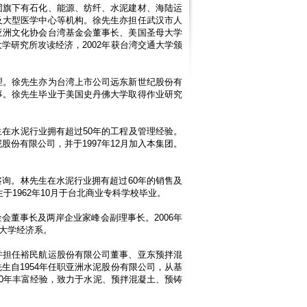
团旗下有石化、能源、纺纤、水泥建材、海陆运
及大型医学中心等机构。徐先生亦担任武汉市人
亚洲文化协会台湾基金会董事长、美国圣母大学
大学研究所攻读经济，
2002
年获台湾交通大学颁
理。徐先生亦为台湾上市公司远东新世纪股份有
事。徐先生毕业于美国史丹佛大学取得作业研究
生在水泥行业拥有超过
50
年的工程及管理经验。
泥股份有限公司，并于
1997
年
12
月加入本集团。
咨询。林先生在水泥行业拥有超过
60
年的销售及
生于
1962
年
10
月于台北商业专科学校毕业。
金会董事长及两岸企业家峰会副理事长。
2006
年
大学经济系。
并担任裕民航运股份有限公司董事、亚东预拌混
先生自
1954
年任职亚洲水泥股份有限公司，从基
0
年丰富经验，致力于水泥、预拌混凝土、预铸