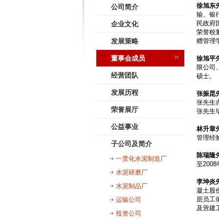
徐旭东
公司简介
输、银
民政府
企业文化
荣誉校
发展策略
赠管理
董事会成员
徐旭平
限公司
经营团队
硕士。
发展历程
张振昆
张先生
荣誉展厅
张先生
公益事业
林升章
管理经
子公司及简介
陈瑞隆
一贯化水泥制造厂
至
2008
水泥研磨厂
李坤炎
水泥制品厂
凝土股
层员工
运输公司
及营建
投资公司