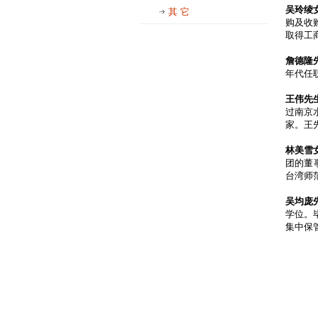
吴玲绫
其 它
购及收
取得工
詹德隆
年代任
王伟先
过南京
家。王
林美雪
团的董
台湾师
吴均庞
学位。
集中保