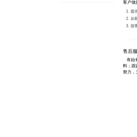
客户做
提
从
按
售后
有始有
料；跟
努力，
亚洲水泥(中国)控股公司 Copyright © 2019 All rights 