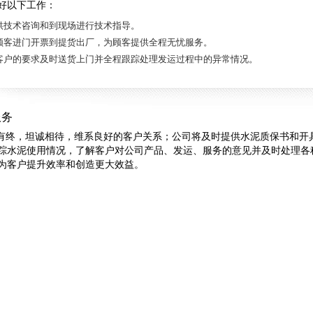
好以下工作：
供技术咨询和到现场进行技术指导。
顾客进门开票到提货出厂，为顾客提供全程无忧服务。
客户的要求及时送货上门并全程跟踪处理发运过程中的异常情况。
服务
终，坦诚相待，维系良好的客户关系；公司将及时提供水泥质保书和开
踪水泥使用情况，了解客户对公司产品、发运、服务的意见并及时处理各
为客户提升效率和创造更大效益。
reserved |
赣ICP备10006994号-1
|
赣公网安备36048102000245