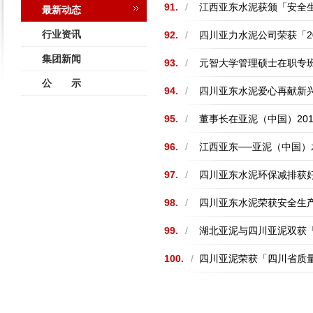
91.
/
江西亚东水泥获颁「安全
最新动态
行业资讯
92.
/
四川亚力水泥公司荣获「2
集团新闻
93.
/
元智大学管理硕士在职专
公 示
94.
/
四川亚东水泥爱心再献新
95.
/
董事长在亚泥（中国）20
96.
/
江西亚东──亚泥（中国
97.
/
四川亚东水泥环保减排获
98.
/
四川亚东水泥荣获安全生
99.
/
湖北亚泥与四川亚泥双获「
100.
/
四川亚泥荣获「四川省质量