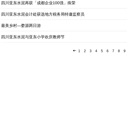
四川亚东水泥再获「成都企业100强」殊荣
四川亚东水泥会计处获选地方税务局特邀监察员
最美乡村—婺源两日游
四川亚东水泥与亚东小学欢庆教师节
1
2
3
4
5
6
7
8
9