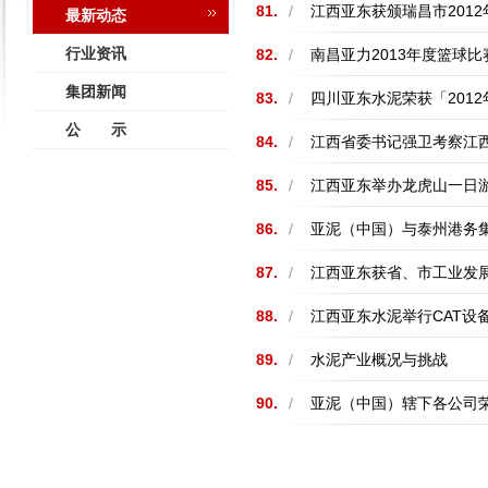
81.
/
江西亚东获颁瑞昌市201
最新动态
行业资讯
82.
/
南昌亚力2013年度篮球比
集团新闻
83.
/
四川亚东水泥荣获「201
公 示
84.
/
江西省委书记强卫考察江
85.
/
江西亚东举办龙虎山一日
86.
/
亚泥（中国）与泰州港务
87.
/
江西亚东获省、市工业发
88.
/
江西亚东水泥举行CAT设
89.
/
水泥产业概况与挑战
90.
/
亚泥（中国）辖下各公司