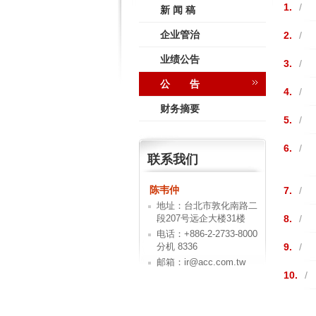
1.
/
新 闻 稿
企业管治
2.
/
业绩公告
3.
/
公 告
4.
/
财务摘要
5.
/
6.
/
联系我们
陈韦仲
7.
/
地址：台北市敦化南路二
段207号远企大楼31楼
8.
/
电话：+886-2-2733-8000
分机 8336
9.
/
邮箱：ir@acc.com.tw
10.
/