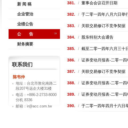
381.
/
董事会会议召开日期
新 闻 稿
企业管治
382.
/
于二零一四年八月六日举
业绩公告
383.
/
关联交易修订不竞争契据
公 告
384.
/
股东特别大会通告
财务摘要
385.
/
截至二零一四年六月三十
386.
/
证券变动月报表-二零一四
联系我们
387.
/
关联交易修订不竞争契据
陈韦仲
388.
/
证券变动月报表-二零一四
地址：台北市敦化南路二
段207号远企大楼31楼
389.
/
证券变动月报表-二零一四
电话：+886-2-2733-8000
分机 8336
390.
/
于二零一四年四月十六日
邮箱：ir@acc.com.tw