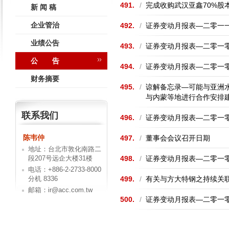
491.
/
完成收购武汉亚鑫70%股
新 闻 稿
企业管治
492.
/
证券变动月报表—二零一
业绩公告
493.
/
证券变动月报表—二零一
公 告
494.
/
证券变动月报表—二零一
财务摘要
495.
/
谅解备忘录—可能与亚洲
与内蒙等地进行合作安排
联系我们
496.
/
证券变动月报表—二零一
陈韦仲
497.
/
董事会会议召开日期
地址：台北市敦化南路二
段207号远企大楼31楼
498.
/
证券变动月报表—二零一
电话：+886-2-2733-8000
分机 8336
499.
/
有关与方大特钢之持续关联交
邮箱：ir@acc.com.tw
500.
/
证券变动月报表—二零一