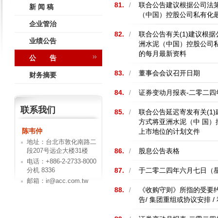
81.
/
联合公告建议根据公司法第
新 闻 稿
（中国）控股公司私有化
企业管治
82.
/
联合公告有关(1)建议根
业绩公告
洲水泥（中国）控股公司私
的每月最新资料
公 告
83.
/
董事会会议召开日期
财务摘要
84.
/
证券变动月报表-二零二四
联系我们
85.
/
联合公告延迟寄发有关(1
方式将亚洲水泥（中 国）
陈韦仲
上市地位的计划文件
地址：台北市敦化南路二
段207号远企大楼31楼
86.
/
股息公告表格
电话：+886-2-2733-8000
分机 8336
87.
/
于二零二四年六月七日（
邮箱：ir@acc.com.tw
88.
/
《收购守则》所指的受要约
告/ 集团重组或协议安排 /