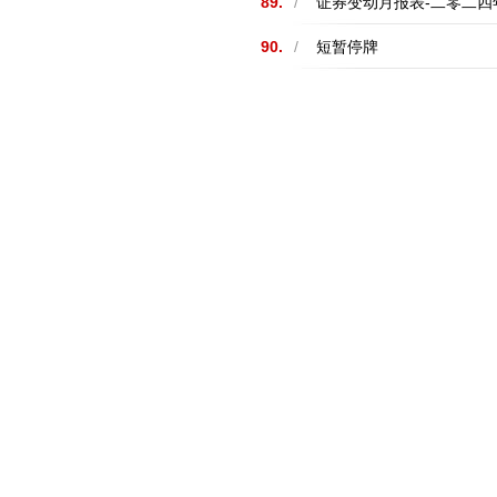
89.
/
证券变动月报表-二零二四
90.
/
短暂停牌