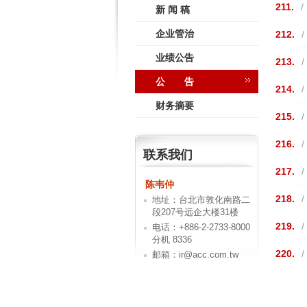
211.
/
新 闻 稿
企业管治
212.
/
业绩公告
213.
/
公 告
214.
/
财务摘要
215.
/
216.
/
联系我们
217.
/
陈韦仲
218.
/
地址：台北市敦化南路二
段207号远企大楼31楼
219.
/
电话：+886-2-2733-8000
分机 8336
220.
/
邮箱：ir@acc.com.tw