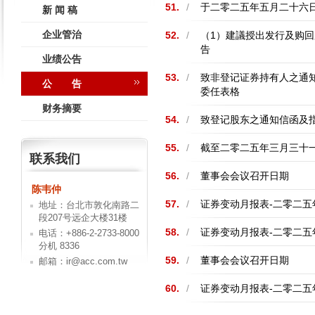
51.
/
于二零二五年五月二十六
新 闻 稿
企业管治
52.
/
（1）建議授出发行及购回
告
业绩公告
53.
/
致非登记证券持有人之通知
公 告
委任表格
财务摘要
54.
/
致登记股东之通知信函及指
55.
/
截至二零二五年三月三十
联系我们
56.
/
董事会会议召开日期
陈韦仲
57.
/
证券变动月报表-二零二五
地址：台北市敦化南路二
段207号远企大楼31楼
58.
/
证券变动月报表-二零二五
电话：+886-2-2733-8000
分机 8336
59.
/
董事会会议召开日期
邮箱：ir@acc.com.tw
60.
/
证券变动月报表-二零二五